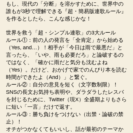
もし、現代の「分断」を溶かすために、世界中の
誰もが3秒で理解できる『超・簡易版連歌ルール』
を作るとしたら、こんな感じかな！
世界を救う「超・シンプル連歌」の3大ルール
ルール①：前の人の発言を「全肯定」から始める
（Yes, and…）！相手が「今日は雨で最悪だ」と
言ったら、「いや、雨も必要だろ」と論破するの
ではなく、「確かに雨だと気分も沈むよね
（Yes）。だけど、おかげで家でのんびり本を読む
時間ができたよ（And）」と繋ぐ。
ルール②：自分の意見を短く（文字数制限）！
SNSの長文お気持ち表明や、ダラダラしたレスバ
を封じるために、Twitter（現X）全盛期よりもさら
に短い「一言」だけで返す。
ルール③：勝ち負けをつけない（出禁・論破の禁
止）！
オチがつかなくてもいいし、話が最初のテーマか