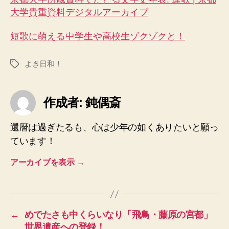
大学貴重資料デジタルアーカイブ
短歌に萌える中学生や高校生ゾクゾクと！
よき日和！
タ
グ
作成者: 鈍偶斎
還暦は過ぎたるも、心は少年の如くありたいと願っ
ています！
アーカイブを表示
→
←
めでたさも中くらいなり「飛鳥・藤原の宮都」
世界遺産への登録！