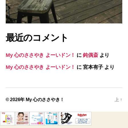
最近のコメント
My 心のささやき よーいドン！
に
鈍偶斎
より
My 心のささやき よーいドン！
に
宮本有子
より
© 2026年
My 心のささやき！
上
↑