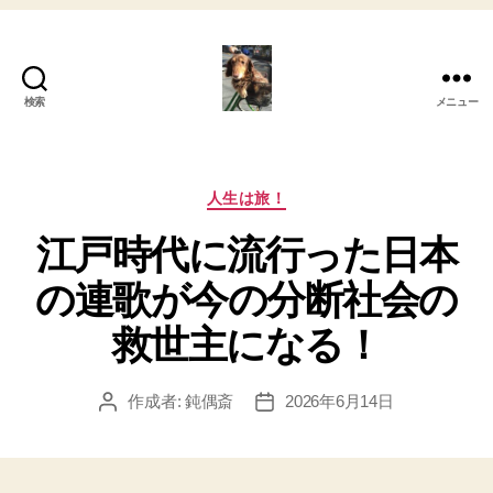
検索
メニュー
My
心
の
さ
カ
人生は旅！
さ
テ
江戸時代に流行った日本
や
ゴ
き！
リ
の連歌が今の分断社会の
ー
救世主になる！
作成者:
鈍偶斎
2026年6月14日
投
投
稿
稿
者
日