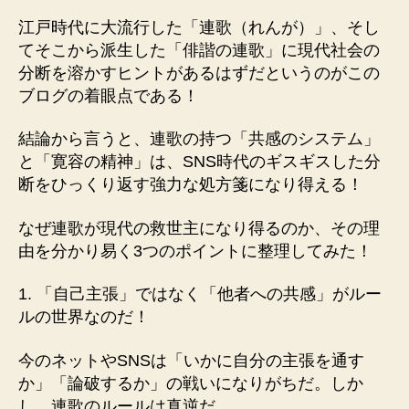
江戸時代に大流行した「連歌（れんが）」、そし
てそこから派生した「俳諧の連歌」に現代社会の
分断を溶かすヒントがあるはずだというのがこの
ブログの着眼点である！
結論から言うと、連歌の持つ「共感のシステム」
と「寛容の精神」は、SNS時代のギスギスした分
断をひっくり返す強力な処方箋になり得える！
なぜ連歌が現代の救世主になり得るのか、その理
由を分かり易く3つのポイントに整理してみた！
1. 「自己主張」ではなく「他者への共感」がルー
ルの世界なのだ！
今のネットやSNSは「いかに自分の主張を通す
か」「論破するか」の戦いになりがちだ。しか
し、連歌のルールは真逆だ。