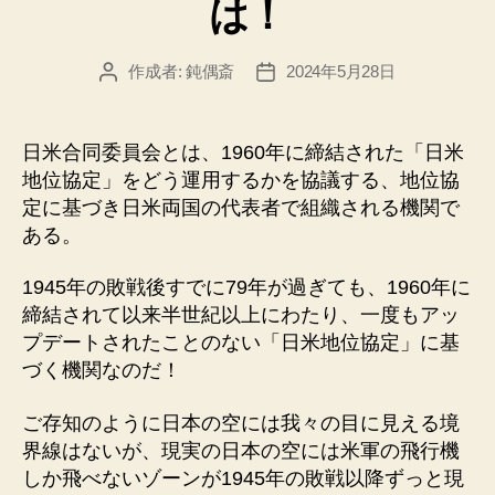
は！
作成者:
鈍偶斎
2024年5月28日
投
投
稿
稿
者
日
日米合同委員会とは、1960年に締結された「日米
地位協定」をどう運用するかを協議する、地位協
定に基づき日米両国の代表者で組織される機関で
ある。
1945年の敗戦後すでに79年が過ぎても、1960年に
締結されて以来半世紀以上にわたり、一度もアッ
プデートされたことのない「日米地位協定」に基
づく機関なのだ！
ご存知のように日本の空には我々の目に見える境
界線はないが、現実の日本の空には米軍の飛行機
しか飛べないゾーンが1945年の敗戦以降ずっと現