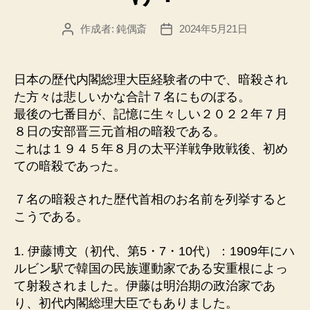
作成者:
鈍偶斎
2024年5月21日
投
投
稿
稿
者
日
日本の歴代内閣総理大臣経験者の中で、暗殺され
た方々は悲しいかな合計７名にものぼる。
最後の七番目が、記憶に生々しい２０２２年７月
８日の安部晋三元首相の暗殺である。
これは１９４５年８月の太平洋戦争敗戦後、初め
ての暗殺であった。
７名の暗殺された歴代首相のお名前を列挙すると
こうである。
1. 伊藤博文（初代、第5・7・10代）：1909年にハ
ルビン駅で韓国の民族運動家である安重根によっ
て射殺されました。伊藤は明治期の政治家であ
り、初代内閣総理大臣でもありました。