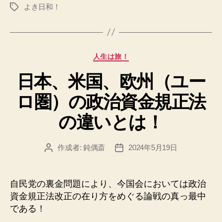
よき日和！
タ
グ
カ
人生は旅！
テ
日本、米国、欧州（ユー
ゴ
リ
ロ圏）の政治資金規正法
ー
の違いとは！
作成者:
鈍偶斎
2024年5月19日
投
投
稿
稿
者
日
自民党の裏金問題により、今国会においては政治
資金規正法改正の在り方をめぐる論戦の真っ最中
である！