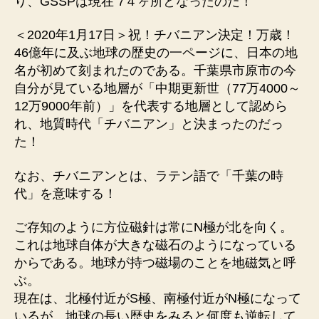
り、GSSPは現在 7４ヶ所となったのだ！
＜2020年1月17日＞祝！チバニアン決定！万歳！
46億年に及ぶ地球の歴史の一ページに、日本の地
名が初めて刻まれたのである。千葉県市原市の今
自分が見ている地層が「中期更新世（77万4000～
12万9000年前）」を代表する地層として認めら
れ、地質時代「チバニアン」と決まったのだっ
た！
なお、チバニアンとは、ラテン語で「千葉の時
代」を意味する！
ご存知のように方位磁針は常にN極が北を向く。
これは地球自体が大きな磁石のようになっている
からである。地球が持つ磁場のことを地磁気と呼
ぶ。
現在は、北極付近がS極、南極付近がN極になって
いるが、地球の長い歴史をみると何度も逆転して