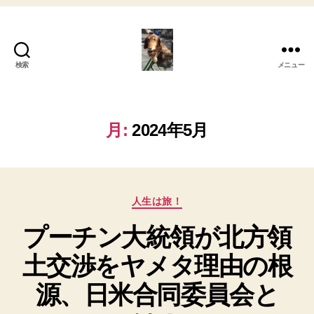
検索
メニュー
My
心
の
さ
月:
2024年5月
さ
や
き！
カ
人生は旅！
テ
プーチン大統領が北方領
ゴ
リ
土交渉をヤメタ理由の根
ー
源、日米合同委員会と