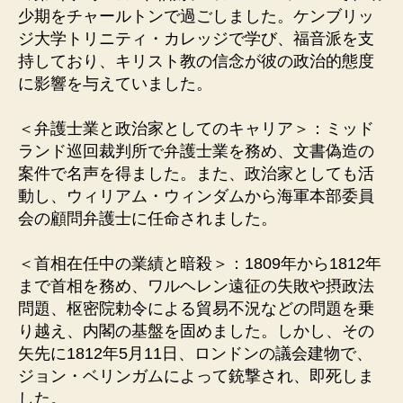
少期をチャールトンで過ごしました。ケンブリッ
ジ大学トリニティ・カレッジで学び、福音派を支
持しており、キリスト教の信念が彼の政治的態度
に影響を与えていました。
＜弁護士業と政治家としてのキャリア＞：ミッド
ランド巡回裁判所で弁護士業を務め、文書偽造の
案件で名声を得ました。また、政治家としても活
動し、ウィリアム・ウィンダムから海軍本部委員
会の顧問弁護士に任命されました。
＜首相在任中の業績と暗殺＞：1809年から1812年
まで首相を務め、ワルヘレン遠征の失敗や摂政法
問題、枢密院勅令による貿易不況などの問題を乗
り越え、内閣の基盤を固めました。しかし、その
矢先に1812年5月11日、ロンドンの議会建物で、
ジョン・ベリンガムによって銃撃され、即死しま
した。