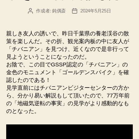
作成者:
鈍偶斎
2024年5月25日
投
投
稿
稿
者
日
親しき友人の誘いで、昨日千葉県の養老渓谷の散
策を楽しんだ。その折、観光案内板の中に友人が
「チバニアン」を見つけ、近くなので是非行って
見ようということになったのだ。
お陰で、この目でGSSP認定の「チバニアン」の
金色のモニュメント「ゴールデンスパイク」を確
認したのである！
見学直前にはチバニアンビジターセンターの方か
ら、分かり易い解説もして頂いたので、77万年前
の「地磁気逆転の事実」の見学がより感動的なも
のとなった。