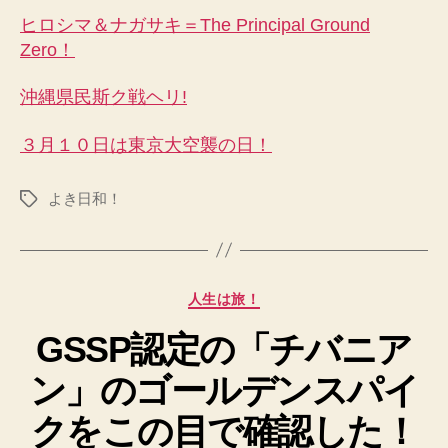
ヒロシマ＆ナガサキ＝The Principal Ground
Zero！
沖縄県民斯ク戦ヘリ!
３月１０日は東京大空襲の日！
よき日和！
タ
グ
カ
人生は旅！
テ
GSSP認定の「チバニア
ゴ
リ
ン」のゴールデンスパイ
ー
クをこの目で確認した！