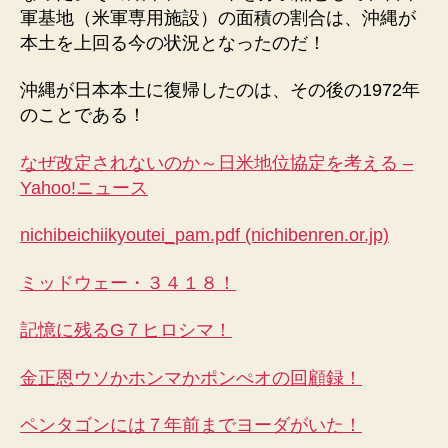
軍基地（米軍専用施設）の面積の割合は、沖縄が
本土を上回る今の状況となったのだ！
沖縄が日本本土に復帰したのは、その後の1972年
のことである！
なぜ改定されないのか～日米地位協定を考える –
Yahoo!ニュース
nichibeichiikyoutei_pam.pdf (nichibenren.or.jp)
ミッドウェー・３４１８！
記憶に残るG７ヒロシマ！
金正恩ウソかホンマかポンぺオの回顧録！
ペンタゴンには７年前までヨーダがいた！