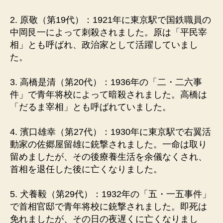
2. 原敬（第19代）：1921年に東京駅で国鉄職員の
中岡艮一によって刺殺されました。原は「平民宰
相」とも呼ばれ、政治家として活躍していまし
た。
3. 高橋是清（第20代）：1936年の「二・二六事
件」で青年将校によって暗殺されました。高橋は
「だるま宰相」とも呼ばれていました。
4. 濱口雄幸（第27代）：1930年に東京駅で右翼活
動家の佐郷屋留雄に銃撃されました。一命は取り
留めましたが、その後療養生活を余儀なくされ、
首相を退任した後に亡くなりました。
5. 犬養毅（第29代）：1932年の「五・一五事件」
で首相官邸で青年将校に銃撃されました。即死は
免れましたが、その日の夜遅くに亡くなりまし