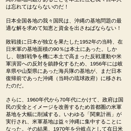
は忘れてはならないのだ！
日本全国各地の我々国民は、沖縄の基地問題の最
適な解を求めて知恵と資金を出さねばならない！
敗戦後に日本が独立を果たした1952年の当時、在
日米軍の基地面積の90％は本土にあった。しか
し、朝鮮戦争を機に本土で高まった反戦運動や米
軍演習への反対を鎮静化するため、1956年には岐
阜県や山梨県にあった海兵隊の基地が、まだ日本
復帰前であった沖縄（当時の琉球政府）に移され
たのだ。
さらに、1960年代から70年代にかけて、政府は国
民の安全とイメージを改善するため首都圏の米軍
基地を大幅に削減する。いわゆる「関東計画」が
実行され、米軍基地は益々沖縄に集中することに
なった。その結果、1970年を分岐点として在日米