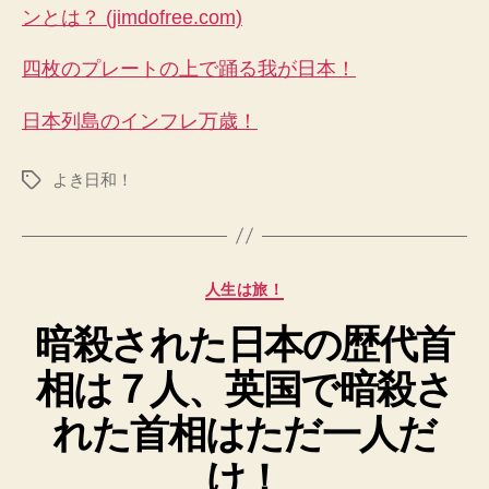
ンとは？ (jimdofree.com)
四枚のプレートの上で踊る我が日本！
日本列島のインフレ万歳！
よき日和！
タ
グ
カ
人生は旅！
テ
暗殺された日本の歴代首
ゴ
リ
相は７人、英国で暗殺さ
ー
れた首相はただ一人だ
け！