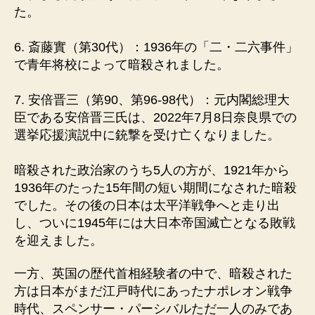
た。
6. 斎藤實（第30代）：1936年の「二・二六事件」
で青年将校によって暗殺されました。
7. 安倍晋三（第90、第96-98代）：元内閣総理大
臣である安倍晋三氏は、2022年7月8日奈良県での
選挙応援演説中に銃撃を受け亡くなりました。
暗殺された政治家のうち5人の方が、1921年から
1936年のたった15年間の短い期間になされた暗殺
でした。その後の日本は太平洋戦争へと走り出
し、ついに1945年には大日本帝国滅亡となる敗戦
を迎えました。
一方、英国の歴代首相経験者の中で、暗殺された
方は日本がまだ江戸時代にあったナポレオン戦争
時代、スペンサー・パーシバルただ一人のみであ