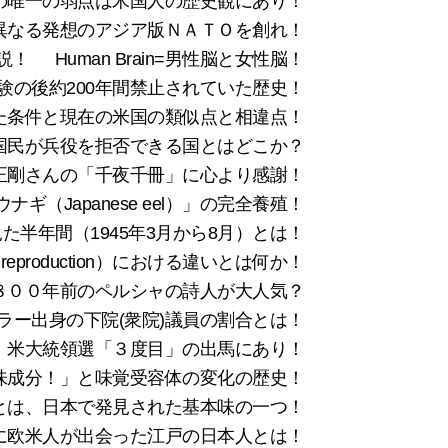
の唯一の弱点は米国人の歴史観にあり！
異なる発想のアジア版ＮＡＴＯを創れ！
説！
Human Brain=男性脳と女性脳！
験の後約200年間禁止されていた歴史！
た条件と現在の米国の類似点と相違点！
国民が兵役を拒否できる国とはどこか？
正剛さんの「千夜千冊」に心より感謝！
ギ（Japanese eel）」の完全養殖！
た半年間（1945年3月から8月）とは！
production）における違いとは何か！
は８００年前のペルシャの詩人が大人気？
ラー出身の下院(衆院)議員の割合とは！
、米大統領選「３度目」の出馬にあり！
ま味成分！」と味覚受容体の変化の歴史！
）とは、日本で発見された基本味の一つ！
末に欧米人が出会った江戸の日本人とは！