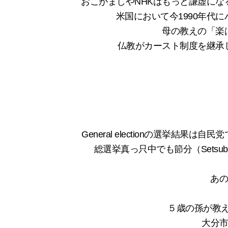
おこがましやNHKはもっと謙虚にな
米国において今1990年代
母の教えの「楽
仏教がカースト制度を継承
General electionの選挙結果
総選挙真っ只中でも節分（Setsub
あ
５歳の孫が教えてく
大分市