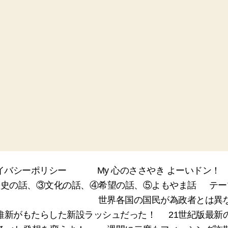
イバシーポリシー
My 心のささやき よーいドン！
②歴史の話、③文化の話、④希望の話、⑤よもやま話
テー
世界各国の国民が為政者とは異
維新がもたらした新設ラッシュだった！
21世紀版最