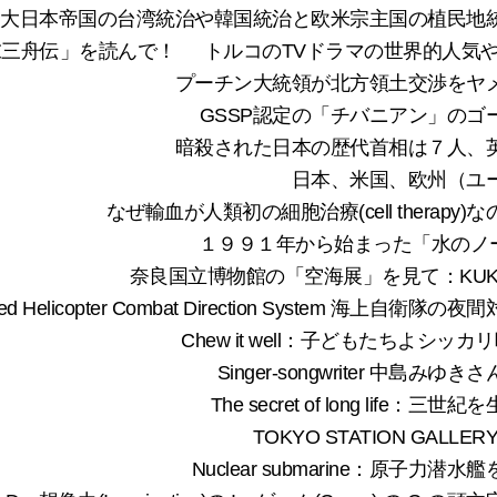
旧大日本帝国の台湾統治や韓国統治と欧米宗主国の植民地
末三舟伝」を読んで！
トルコのTVドラマの世界的人気
プーチン大統領が北方領土交渉をヤ
GSSP認定の「チバニアン」の
暗殺された日本の歴代首相は７人、
日本、米国、欧州（ユ
なぜ輸血が人類初の細胞治療(cell thera
１９９１年から始まった「水のノーベル賞」
奈良国立博物館の「空海展」を見て：KUKAI The Uni
ced Helicopter Combat Direction System
Chew it well：子どもたちよ
Singer-songwriter 中
The secret of long li
TOKYO STATION GAL
Nuclear submarine：原