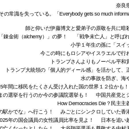
奈良
verybody gets so much information all day 
師と仰いだ伊藤博文と愛弟子の原敬を共に暗
「錬金術（alchemy）」の夢！
「戦争未亡人」と呼ばれ
小学１年生の孫に「スイ
今この時にもロシアやイスラエルで行
トランプさんよりもノーベル平和
トランプ大統領の「個人的ディール感」を活かして、
水の事故を防ぎ、海
での15年間に移民をたくさん受け入れた国の世界１２位かも！
ままの選挙を行うのか今の参議院選挙も！
中国共産党と
How Democracies Di
に「道の駅かでな」へ行こう！
みごとにシンクロしていた香
2025年の国会議員の女性議員比率を見よ！
日本を追い
で亡くなったとしたら！
大谷翔平選手も尊敬する中村