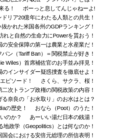
来る！
ボーっと息してんじゃねーよ!
コンドリア20億年にわたる人類との共生！
抜かれた米国各州のGDPランキング！
れと自然の生命力にPowerを貰おう！
国の安全保障の第一は農業と水産業だ！
バン（Tariff Ban）＝関税禁止が好き！
e Wiles）首席補佐官のお手並み拝見！
場のインサイダー疑惑捜査を徹底せよ！
のエピソード！
さくら、サクラ、桜！
第二次トランプ政権の関税政策の内容！
げる奈良の「お水取り」のお水はとは？
iaの歴史！
おなら（Poot）のうた！
ないのか？
あーいい湯だ日本の銭湯！
政学（Geopolitics）とは何なのか！
百回国会における安倍元総理の所信表明！