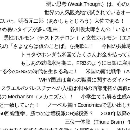
弱い思考 (Weak Thought）
世界の人気観光地で試されているオーバー
にいた、明石元二郎（あかしもとじろう）大佐である！
冷め易いタイプが多い理由！
谷川俊太郎さんの「いるい
男性ホルモン（テストステロン ）と女性ホルモン（エスト
んの「さよならは仮のことば」を挽歌に！
今回の兵庫
トヨタやホンダも米国でたくさんお金を払っている
もしあの就職氷河期に、FRBのように日銀に雇
る今のSNSの時代を生きる為に！
米国の南北戦争（Amer
WHY国連は自らの職員に関するダイバ
イスラエルのパレスチナへの入植は米国の西部開拓の真似o
Mechanism（メカニズム）！
小学生でも解る生成AI
学と一致していた！
ノーベル賞in Economicsで思
50回総選挙、勝つのは増税派OR減税派？
2000年以
三位一体脳（Triune Br