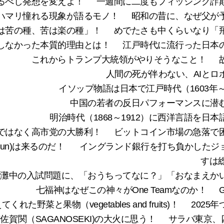
るべし発想を変えよ！
一週間に二度もフィッシング詐
にハマリ憧れる現象が語るモノ！
昭和の昔に、なぜ父が
は苦の種、苦は楽の種」！
めでたさも中くらいなり「
しなかった本質的理由とは！
江戸時代に流行った日本
これからトランプ大統領がやりそうなこと！
人間の死が伴わない、AIと
イソップ物語は日本で江戸時代（1603年～1
中国の若者の反日パフォーマンスに潜
明治時代（1868～1912）に西洋言語を
は自民党ではなく高市党の大勝利！
ビットコイン市場の急落で
un)は来るのだ！
イングランド銀行を打ち負かしたジョ
すは
の灘中の入試問題に、「おうちってなに？」「おなまえか
七福神はなぜこの神々がOne Teamなのか！
れた野菜と果物（vegetables and fruits)！
2025
佐賀関（SAGANOSEKI)の大火に思う！
サラバ東京、四