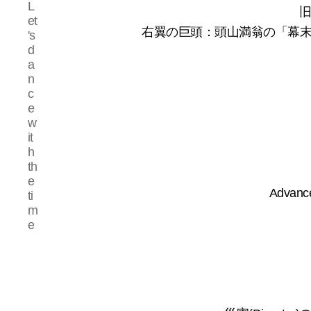
L
心
et
の
右翼の巨頭：頭山満翁の「幕
's
さ
d
さ
a
や
n
き！
c
e
w
it
h
th
e
Advan
ti
m
e