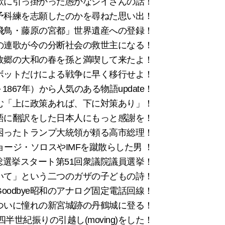
欺に引っ掛かった愚かなジイさんの話！
予科練を志願したのかを尋ねた思い出！
飛鳥・藤原の宮都」世界遺産への登録！
の連歌が今の分断社会の救世主になる！
故郷の大和の春を孫と満喫して来たよ！
ロボットだけによる戦争に早く移行せよ！
867年）から人気のある物語update！
む「上に政策あれば、下に対策あり」！
日本語に翻訳をした日本人にもっと感謝を！
困ったトランプ大統領が頼る高市総理！
ージ・ソロスやIMFを蹴散らした男 ！
総選挙スタート第51回衆議院議員選挙！
いて」という二つのガザの子どもの詩！
Goodbye昭和のアナログ固定電話回線！
年ついに憧れの新宮城跡の丹鶴城に登る！
半世紀振りの引越し(moving)をした！