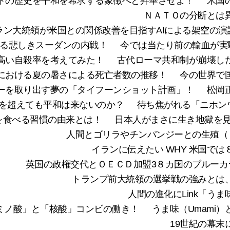
トの歴史を平和を希求する象徴へと昇華させよ！
米国
ＮＡＴＯの分断とは
ラン大統領が米国との関係改善を目指すAIによる架空の演
る悲しきスーダンの内戦！
今では当たり前の輸血が実
高い自殺率を考えてみた！
古代ローマ共和制が崩壊し
における夏の暑さによる死亡者数の推移！
今の世界で
ーを取り出す夢の「タイフーンショット計画」！
松岡
を超えても平和は来ないのか？
待ち焦がれる「ニホンウナ
を食べる習慣の由来とは！
日本人がまさに生き地獄を見
人間とゴリラやチンパンジーとの生殖（ re
イランに伝えたい WHY 米国で
英国の政権交代とＯＥＣＤ加盟3８カ国のブルーカ
トランプ前大統領の選挙戦の強みとは
人間の進化にLink「う
の「アミノ酸」と「核酸」コンビの働き！
うま味（Umami
19世紀の幕