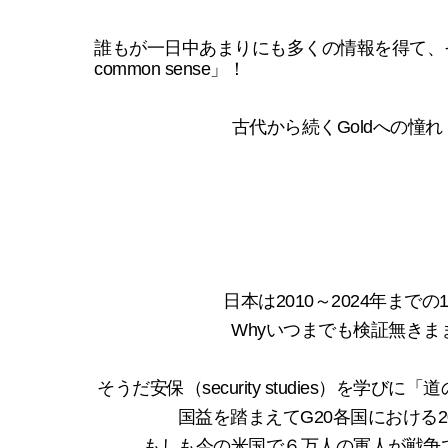
誰もが一日中あまりにも多くの情報を得て、その常識を失っている。「E
common sense」！
古代から続くGoldへの憧れ
日本は2010～2024年ま
Whyいつまでも検証無き
そうだ安保（security studies）を学び
国益を踏まえてG20各国における
もしも今の米国で６万人の軍人が戦争