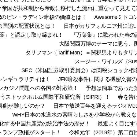
マ帝国が共和制から帝政に移行した流れに重なって見えて
認のビン・ラディン暗殺の価値とは！
Awesomeミト
の国別の配置状況とは！
日本がカリフォルニア州に追い
薬」と認定し取り締まれ！
『万葉集』に歌われた春の訪
大阪関西万博のテーマに思う、
タリフマン（Tariff Man）＝関税男よりもタリフ
スージー・ワイルズ（Susi
SEC（米国証券取引委員会）は関税ショック相
シンギュラリティは！
JFK暗殺事件に関する機密文書
ンカジノ問題への各国の対応策！
予想は簡単であった
うストックホルム国際平和研究所（SIPRI）！
春を告
喜劇が難しいのか？
日本で放送百年を迎えるラジオMed
WHY日本の水道水の素晴らしさを小学校から教え
進化する中国共産党の統治手法の歴史！
最近よく目にする地
トランプ政権がスタート！
令和元年（2019年）第二