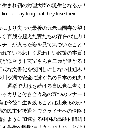
県生まれ初の総理大臣の誕生となるか！
long that they lose their
殺により失った最後の元老西園寺公望！
て 百歳を超えた妻たちの存在の迫力！
ッチ」が入った姿を見て気づいたこと！
われている悲しく忌わしい政策の本質！
賞が似合う千玄室さん百二歳が逝かる！
正式な文書化を後回しにしない仕組み！
や川や湖で安全に泳ぐ為の日本の知恵！
選挙で大敗を続ける自民党に告ぐ！
シッカリと付き合う為の五つのマナー！
e？民主主義は今後も生き残ることは出来るのか！
港の民主化後退とウクライナへの侵略！
越すように加速する中国の高齢化問題！
天風先生の呼吸法「クンバカハ」とは！