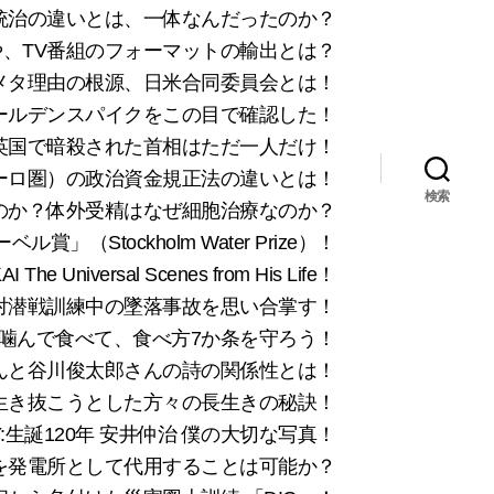
統治の違いとは、一体なんだったのか？
や、TV番組のフォーマットの輸出とは？
メタ理由の根源、日米合同委員会とは！
ゴールデンスパイクをこの目で確認した！
英国で暗殺された首相はただ一人だけ！
ーロ圏）の政治資金規正法の違いとは！
検索
py)なのか？体外受精はなぜ細胞治療なのか？
（Stockholm Water Prize）！
versal Scenes from His Life！
 海上自衛隊の夜間対潜戦訓練中の墜落事故を思い合掌す！
シッカリ噛んで食べて、食べ方7か条を守ろう！
島みゆきさんと谷川俊太郎さんの詩の関係性とは！
fe：三世紀を生き抜こうとした方々の長生きの秘訣！
LERY:生誕120年 安井仲治 僕の大切な写真！
子力潜水艦を発電所として代用することは可能か？