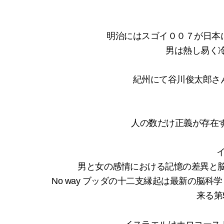
明治にはスゴイ００７が日本
男は熱し易く
紀州にて谷川俊太郎さ
人の数だけ正義が存在す
男と女の感情における記憶の差異と脳の 
No way ブッダの十二支縁起は最新の脳科
来る第