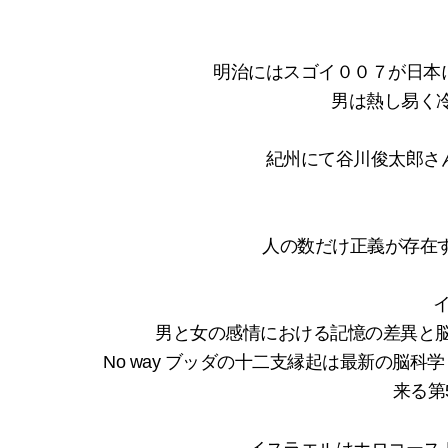
明治にはスゴイ００７が日本
男は熱し易く
紀州にて谷川俊太郎さ
人の数だけ正義が存在す
男と女の感情における記憶の差異と脳の 
No way ブッダの十二支縁起は最新の脳科
来る第