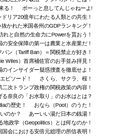
来る！
ボーっと息してんじゃねーよ!
コンドリア20億年にわたる人類との共生！
抜かれた米国各州のGDPランキング！
れと自然の生命力にPowerを貰おう！
国の安全保障の第一は農業と水産業だ！
バン（Tariff Ban）＝関税禁止が好き！
e Wiles）首席補佐官のお手並み拝見！
場のインサイダー疑惑捜査を徹底せよ！
のエピソード！
さくら、サクラ、桜！
第二次トランプ政権の関税政策の内容！
げる奈良の「お水取り」のお水はとは？
iaの歴史！
おなら（Poot）のうた！
ないのか？
あーいい湯だ日本の銭湯！
政学（Geopolitics）とは何なのか！
百回国会における安倍元総理の所信表明！