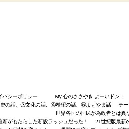
イバシーポリシー
My 心のささやき よーいドン！
②歴史の話、③文化の話、④希望の話、⑤よもやま話
テー
世界各国の国民が為政者とは異
維新がもたらした新設ラッシュだった！
21世紀版最