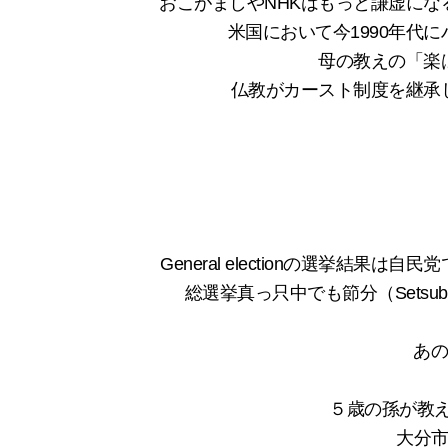
おこがましやNHKはもっと謙虚にな
米国において今1990年代
母の教えの「楽
仏教がカースト制度を継承
General electionの選挙結果
総選挙真っ只中でも節分（Setsub
あ
５歳の孫が教えてく
大分市