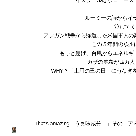
イスラエルはホロコース
ルーミーの詩からイ
泣けてく
アフガン戦争から帰還した米国軍人の
この５年間の欧州
もっと急げ、台風からエネルギ
ガザの虐殺が四万人
WHY？「土用の丑の日」にうなぎ
That’s amazing「うま味成分！」そ
My