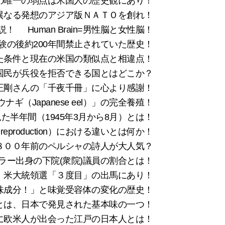
の唯一の弱点は米国人の歴史観にあり！
異なる発想のアジア版ＮＡＴＯを創れ！
説！
Human Brain=男性脳と女性脳！
験の後約200年間禁止されていた歴史！
た条件と現在の米国の類似点と相違点！
国民が兵役を拒否できる国とはどこか？
正剛さんの「千夜千冊」に心より感謝！
ギ（Japanese eel）」の完全養殖！
た半年間（1945年3月から8月）とは！
production）における違いとは何か！
は８００年前のペルシャの詩人が大人気？
ラー出身の下院(衆院)議員の割合とは！
、米大統領選「３度目」の出馬にあり！
ま味成分！」と味覚受容体の変化の歴史！
）とは、日本で発見された基本味の一つ！
末に欧米人が出会った江戸の日本人とは！