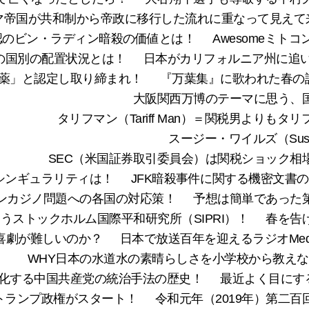
マ帝国が共和制から帝政に移行した流れに重なって見えて
認のビン・ラディン暗殺の価値とは！
Awesomeミト
の国別の配置状況とは！
日本がカリフォルニア州に追い
薬」と認定し取り締まれ！
『万葉集』に歌われた春の訪
大阪関西万博のテーマに思う、
タリフマン（Tariff Man）＝関税男よりもタリフ
スージー・ワイルズ（Susi
SEC（米国証券取引委員会）は関税ショック相
シンギュラリティは！
JFK暗殺事件に関する機密文書
ンカジノ問題への各国の対応策！
予想は簡単であった
うストックホルム国際平和研究所（SIPRI）！
春を告
喜劇が難しいのか？
日本で放送百年を迎えるラジオMed
WHY日本の水道水の素晴らしさを小学校から教え
進化する中国共産党の統治手法の歴史！
最近よく目にする地
トランプ政権がスタート！
令和元年（2019年）第二