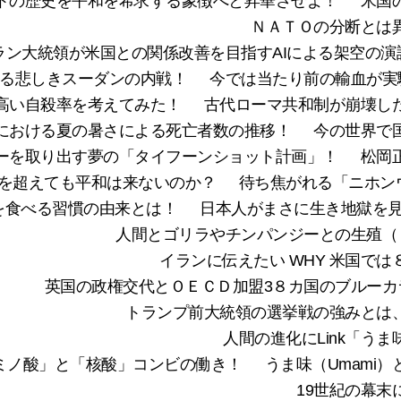
トの歴史を平和を希求する象徴へと昇華させよ！
米国
ＮＡＴＯの分断とは
ラン大統領が米国との関係改善を目指すAIによる架空の演
る悲しきスーダンの内戦！
今では当たり前の輸血が実
高い自殺率を考えてみた！
古代ローマ共和制が崩壊し
における夏の暑さによる死亡者数の推移！
今の世界で
ーを取り出す夢の「タイフーンショット計画」！
松岡
を超えても平和は来ないのか？
待ち焦がれる「ニホンウナ
を食べる習慣の由来とは！
日本人がまさに生き地獄を見
人間とゴリラやチンパンジーとの生殖（ re
イランに伝えたい WHY 米国で
英国の政権交代とＯＥＣＤ加盟3８カ国のブルーカ
トランプ前大統領の選挙戦の強みとは
人間の進化にLink「う
の「アミノ酸」と「核酸」コンビの働き！
うま味（Umami
19世紀の幕