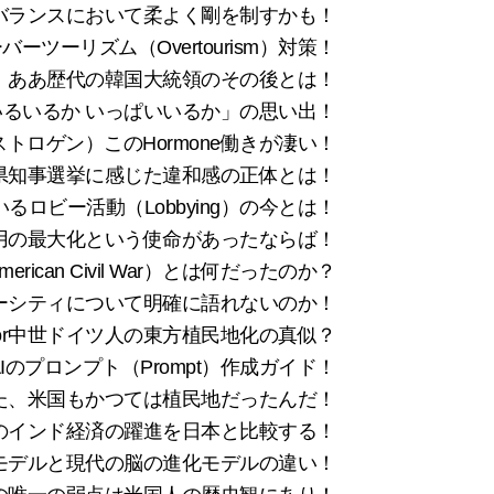
は、心のバランスにおいて柔よく剛を制すかも！
ツーリズム（Overtourism）対策！
ああ歴代の韓国大統領のその後とは！
るいるか いっぱいいるか」の思い出！
ロゲン）このHormone働きが凄い！
県知事選挙に感じた違和感の正体とは！
ロビー活動（Lobbying）の今とは！
用の最大化という使命があったならば！
ican Civil War）とは何だったのか？
ーシティについて明確に語れないのか！
r中世ドイツ人の東方植民地化の真似？
のプロンプト（Prompt）作成ガイド！
い出した、米国もかつては植民地だったんだ！
降のインド経済の躍進を日本と比較する！
ain）モデルと現代の脳の進化モデルの違い！