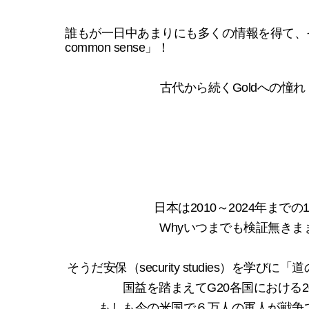
誰もが一日中あまりにも多くの情報を得て、その常識を失っている。「E
common sense」！
古代から続くGoldへの憧れ
日本は2010～2024年ま
Whyいつまでも検証無き
そうだ安保（security studies）を学び
国益を踏まえてG20各国における
もしも今の米国で６万人の軍人が戦争