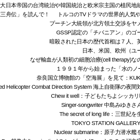
旧大日本帝国の台湾統治や韓国統治と欧米宗主国の植民地
末三舟伝」を読んで！
トルコのTVドラマの世界的人気
プーチン大統領が北方領土交渉をヤ
GSSP認定の「チバニアン」の
暗殺された日本の歴代首相は７人、
日本、米国、欧州（ユ
なぜ輸血が人類初の細胞治療(cell thera
１９９１年から始まった「水のノーベル賞」
奈良国立博物館の「空海展」を見て：KUKAI The Uni
ced Helicopter Combat Direction System
Chew it well：子どもたちよ
Singer-songwriter 中
The secret of long li
TOKYO STATION GAL
Nuclear submarine：原