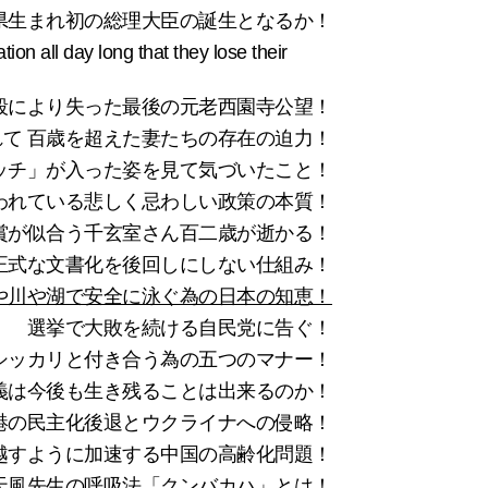
県生まれ初の総理大臣の誕生となるか！
long that they lose their
殺により失った最後の元老西園寺公望！
て 百歳を超えた妻たちの存在の迫力！
ッチ」が入った姿を見て気づいたこと！
われている悲しく忌わしい政策の本質！
賞が似合う千玄室さん百二歳が逝かる！
正式な文書化を後回しにしない仕組み！
や川や湖で安全に泳ぐ為の日本の知恵！
選挙で大敗を続ける自民党に告ぐ！
シッカリと付き合う為の五つのマナー！
e？民主主義は今後も生き残ることは出来るのか！
港の民主化後退とウクライナへの侵略！
越すように加速する中国の高齢化問題！
天風先生の呼吸法「クンバカハ」とは！