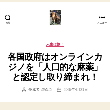
検索
メニュー
My
心
の
さ
カ
人生は旅！
さ
テ
各国政府はオンラインカ
や
ゴ
き！
リ
ジノを「人口的な麻薬」
ー
と認定し取り締まれ！
作成者:
鈍偶斎
2025年4月21日
投
投
稿
稿
者
日