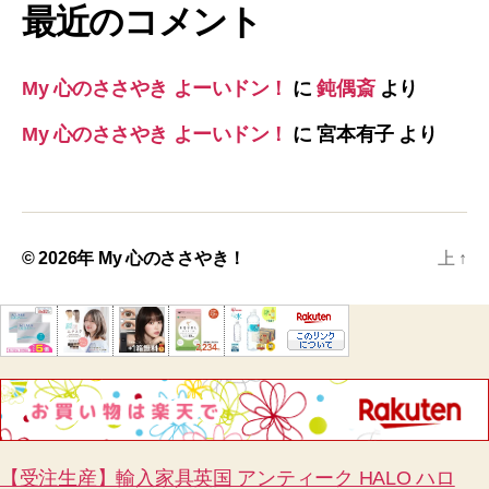
最近のコメント
My 心のささやき よーいドン！
に
鈍偶斎
より
My 心のささやき よーいドン！
に
宮本有子
より
© 2026年
My 心のささやき！
上
↑
【受注生産】輸入家具英国 アンティーク HALO ハロ