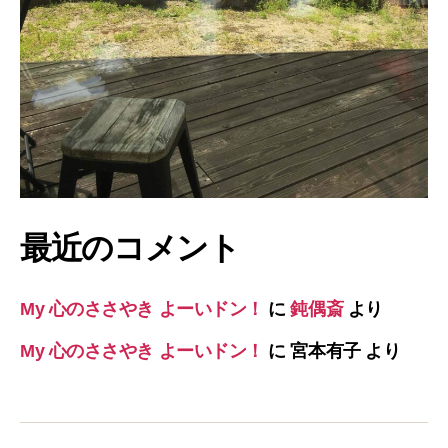
最近のコメント
My 心のささやき よーいドン！
に
鈍偶斎
より
My 心のささやき よーいドン！
に
宮本有子
より