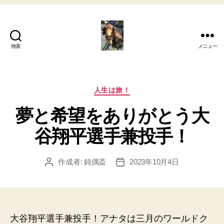
検索
メニュー
My
心
の
さ
カ
人生は旅！
さ
テ
夢と希望をありがとう大
や
ゴ
き！
リ
谷翔平選手兼投手！
ー
作成者:
鈍偶斎
2023年10月4日
投
投
稿
稿
者
日
大谷翔平選手兼投手！アナタは三月のワールドク