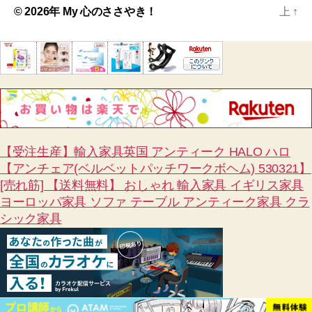
© 2026年
My 心のささやき！
上
↑
【受注生産】輸入家具英国 アンティーク HALO ハロ
【アンチェア(ベルベットパッチワークボヘム) 530321】
[売れ筋] 【送料無料】 おしゃれ 輸入家具 イギリス家具
ヨーロッパ家具 ソファ テーブル アンティーク家具 クラ
シック家具