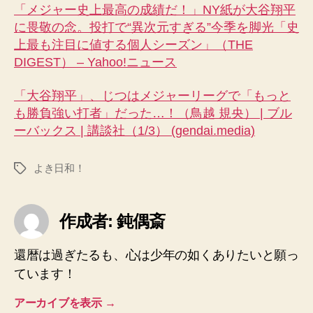
「メジャー史上最高の成績だ！」NY紙が大谷翔平
に畏敬の念。投打で“異次元すぎる”今季を脚光「史
上最も注目に値する個人シーズン」（THE
DIGEST） – Yahoo!ニュース
「大谷翔平」、じつはメジャーリーグで「もっと
も勝負強い打者」だった…！（鳥越 規央） | ブル
ーバックス | 講談社（1/3） (gendai.media)
よき日和！
タ
グ
作成者: 鈍偶斎
還暦は過ぎたるも、心は少年の如くありたいと願っ
ています！
アーカイブを表示
→