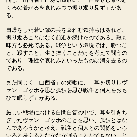
同じ「山西省」にある短歌に、「自爆せし敵のむ
くろの若かるを哀れみつつ振り返り見ず」があ
る。
自爆をした若い敵の兵を哀れむ気持ちはあれど、
振り返ることはなく前進を続けたのである。敵も
味方も必死である。戦争という環境では、勝つこ
と、殺すこと、生き抜くことだけを考えて闘うの
であり、理性や哀れみといったものは消え去るの
である。
また同じく「山西省」の短歌に、「耳を切りしヴ
ァン・ゴッホを思ひ孤独を思ひ戦争と個人をおも
ひて眠らず」がある。
厳しい戦場における自問自答の中で、耳を引きち
ぎったヴァン・ゴッホのことを思い、孤独とはな
んであろうかと考え、戦争と個人との関係をいろ
いろと考えるとなかなか眠ることができない、と