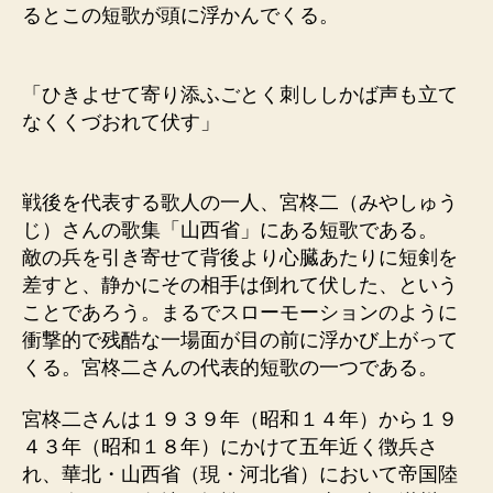
るとこの短歌が頭に浮かんでくる。
「ひきよせて寄り添ふごとく刺ししかば声も立て
なくくづおれて伏す」
戦後を代表する歌人の一人、宮柊二（みやしゅう
じ）さんの歌集「山西省」にある短歌である。
敵の兵を引き寄せて背後より心臓あたりに短剣を
差すと、静かにその相手は倒れて伏した、という
ことであろう。まるでスローモーションのように
衝撃的で残酷な一場面が目の前に浮かび上がって
くる。宮柊二さんの代表的短歌の一つである。
宮柊二さんは１９３９年（昭和１４年）から１９
４３年（昭和１８年）にかけて五年近く徴兵さ
れ、華北・山西省（現・河北省）において帝国陸