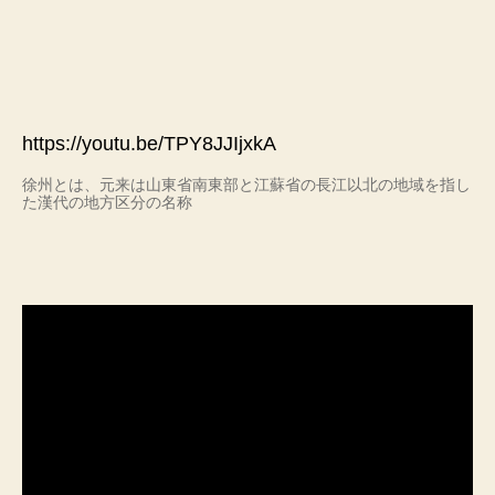
https://youtu.be/TPY8JJIjxkA
徐州とは、元来は山東省南東部と江蘇省の長江以北の地域を指し
た漢代の地方区分の名称