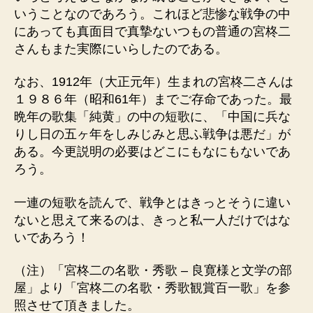
いうことなのであろう。これほど悲惨な戦争の中
にあっても真面目で真摯ないつもの普通の宮柊二
さんもまた実際にいらしたのである。
なお、1912年（大正元年）生まれの宮柊二さんは
１９８６年（昭和61年）までご存命であった。最
晩年の歌集「純黄」の中の短歌に、「中国に兵な
りし日の五ヶ年をしみじみと思ふ戦争は悪だ」が
ある。今更説明の必要はどこにもなにもないであ
ろう。
一連の短歌を読んで、戦争とはきっとそうに違い
ないと思えて来るのは、きっと私一人だけではな
いであろう！
（注）「宮柊二の名歌・秀歌 – 良寛様と文学の部
屋」より「宮柊二の名歌・秀歌観賞百一歌」を参
照させて頂きました。