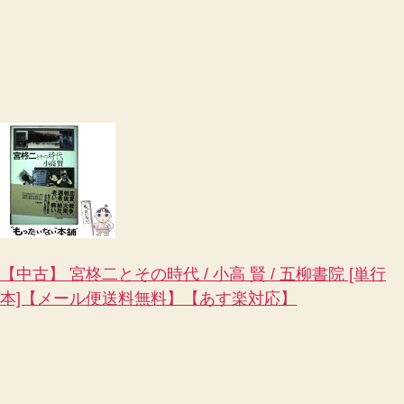
【中古】 宮柊二とその時代 / 小高 賢 / 五柳書院 [単行
本]【メール便送料無料】【あす楽対応】