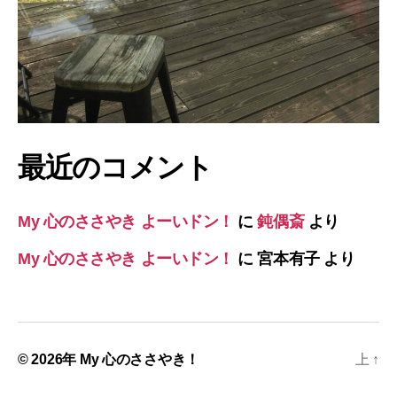
最近のコメント
My 心のささやき よーいドン！
に
鈍偶斎
より
My 心のささやき よーいドン！
に
宮本有子
より
© 2026年
My 心のささやき！
上
↑