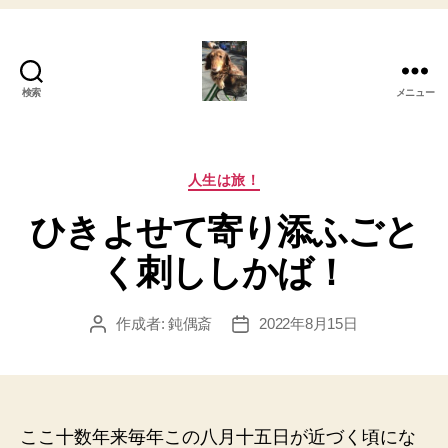
検索
メニュー
My
心
の
さ
カ
人生は旅！
さ
テ
ひきよせて寄り添ふごと
や
ゴ
き！
リ
く刺ししかば！
ー
作成者:
鈍偶斎
2022年8月15日
投
投
稿
稿
者
日
ここ十数年来毎年この八月十五日が近づく頃にな