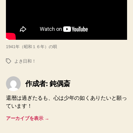
1941年（昭和１６年）の唄
よき日和！
タ
グ
作成者: 鈍偶斎
還暦は過ぎたるも、心は少年の如くありたいと願っ
ています！
アーカイブを表示
→