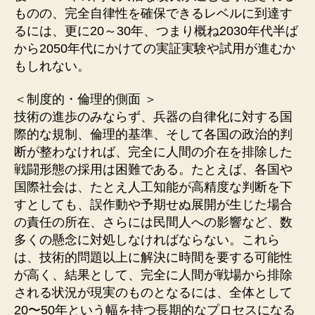
ものの、完全自律性を確保できるレベルに到達す
るには、更に20～30年、つまり概ね2030年代半ば
から2050年代にかけての実証実験や試用が進むか
もしれない。
＜制度的・倫理的側面 ＞
技術の進歩のみならず、兵器の自律化に対する国
際的な規制、倫理的基準、そして各国の政治的判
断が整わなければ、完全に人間の介在を排除した
戦闘形態の採用は困難である。たとえば、各国や
国際社会は、たとえ人工知能が高精度な判断を下
すとしても、誤作動や予期せぬ展開が生じた場合
の責任の所在、さらには民間人への影響など、数
多くの懸念に対処しなければならない。これら
は、技術的問題以上に解決に時間を要する可能性
が高く、結果として、完全に人間が戦場から排除
される状況が現実のものとなるには、全体として
20〜50年という幅を持つ長期的なプロセスになる