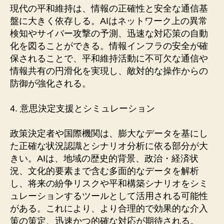
現代の平和維持は、情報の正確性と安全な通信基
盤に大きく依存しる。AIはネットワーク上の異常
検知やサイバー攻撃の予測、迅速な対応策の自動
化を図ることができる。情報インフラの安全が確
保されることで、平和維持活動に不可欠な通信や
情報共有の円滑化を実現し、敵対的な操作からの
防御が強化される。
4. 意思決定支援とシミュレーション
政策決定者や国際機関は、膨大なデータを基にし
た正確な状況認識とシナリオ分析に依る部分が大
きい。AIは、地域の歴史的背景、政治・経済状
況、文化的要素まで含む多面的なデータを解析
し、将来の紛争リスクや平和構築シナリオをシミ
ュレーションするツールとして活用される可能性
がある。これにより、より合理的で効果的な介入
策の策定、迅速かつ的確な対応が期待される。