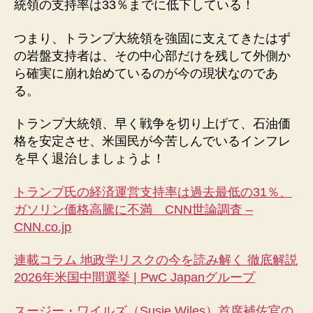
統領の支持率は33％までに低下している！
つまり、トランプ大統領を強固に支えてきたはず
の岩盤支持者は、その中心部だけを残して外側か
ら確実に崩れ始めているのが今の現状なのであ
る。
トランプ大統領、早く戦争を切り上げて、石油価
格を安定させ、米国民が今苦しんでいるインフレ
を早く退治しましょうよ！
トランプ氏の経済運営支持率は過去最低の31％、
ガソリン価格高騰に不満 CNN世論調査 –
CNN.co.jp
連載コラム 地政学リスクの今を読み解く 徹底解説
2026年米国中間選挙 | PwC Japanグループ
スージー・ワイルズ（Susie Wiles）首席補佐官の