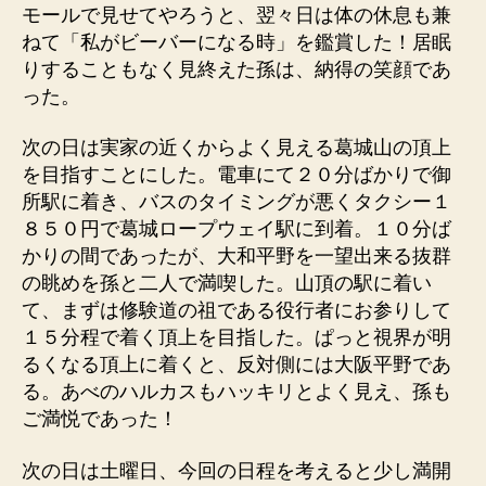
モールで見せてやろうと、翌々日は体の休息も兼
ねて「私がビーバーになる時」を鑑賞した！居眠
りすることもなく見終えた孫は、納得の笑顔であ
った。
次の日は実家の近くからよく見える葛城山の頂上
を目指すことにした。電車にて２０分ばかりで御
所駅に着き、バスのタイミングが悪くタクシー１
８５０円で葛城ロープウェイ駅に到着。１０分ば
かりの間であったが、大和平野を一望出来る抜群
の眺めを孫と二人で満喫した。山頂の駅に着い
て、まずは修験道の祖である役行者にお参りして
１５分程で着く頂上を目指した。ぱっと視界が明
るくなる頂上に着くと、反対側には大阪平野であ
る。あべのハルカスもハッキリとよく見え、孫も
ご満悦であった！
次の日は土曜日、今回の日程を考えると少し満開