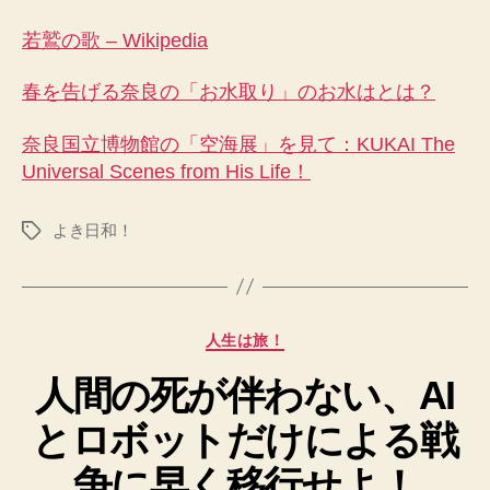
若鷲の歌 – Wikipedia
春を告げる奈良の「お水取り」のお水はとは？
奈良国立博物館の「空海展」を見て：KUKAI The
Universal Scenes from His Life！
よき日和！
タ
グ
カ
人生は旅！
テ
人間の死が伴わない、AI
ゴ
リ
とロボットだけによる戦
ー
争に早く移行せよ！