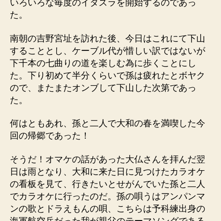
いろいろな毎度のイタズラを開始するのであっ
た。
南朝の吉野宮址を訪れた後、今日はこれにて下山
することとし、ケーブル代が惜しい訳ではないが
下千本の七曲りの道を楽しむ為に歩くことにし
た。下り初めて半分くらいで孫は疲れたとボヤク
ので、またまたオンブして下山した次第であっ
た。
何はともあれ、孫と二人で大和の春を満喫した今
回の帰郷であった！
そうだ！オマケの話があった大仏さんを拝んだ翌
日は雨となり、大和に来た日に見つけたカラオケ
の看板を見て、行きたいとせがんでいた孫と二人
でカラオケに行ったのだ。孫の唄うはアンパンマ
ンの歌とドラえもんの唄、こちらは予科練出身の
海軍航空兵だった我が親父のテーマソングである