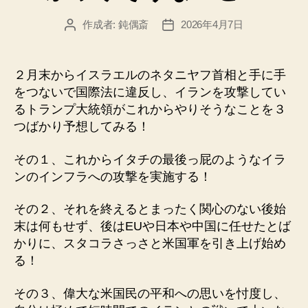
作成者:
鈍偶斎
2026年4月7日
投
投
稿
稿
者
日
２月末からイスラエルのネタニヤフ首相と手に手
をつないで国際法に違反し、イランを攻撃してい
るトランプ大統領がこれからやりそうなことを３
つばかり予想してみる！
その１、これからイタチの最後っ屁のようなイラ
ンのインフラへの攻撃を実施する！
その２、それを終えるとまったく関心のない後始
末は何もせず、後はEUや日本や中国に任せたとば
かりに、スタコラさっさと米国軍を引き上げ始め
る！
その３、偉大な米国民の平和への思いを忖度し、