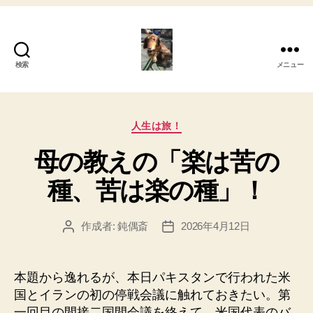
検索
メニュー
My
心
カ
人生は旅！
の
テ
母の教えの「楽は苦の
ゴ
さ
リ
種、苦は楽の種」！
ー
さ
や
作成者:
鈍偶斎
2026年4月12日
投
投
稿
稿
き！
者
日
本題から逸れるが、本日パキスタンで行われた米
国とイランの初の停戦会議に触れておきたい。第
一回目の間接二国間会議を終えて、米国代表のバ