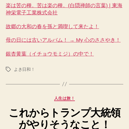
楽は苦の種。苦は楽の種。(白隠禅師の言葉) | 東海
神栄電子工業株式会社
故郷の大和の春を孫と満喫して来たよ！
母の日には古いアルバム！ → My 心のささやき！
銀杏黄葉（イチョウモミジ）の中で！
よき日和！
タ
グ
カ
人生は旅！
テ
これからトランプ大統領
ゴ
リ
がやりそうなこと！
ー