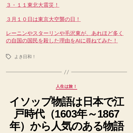
３・１１東北大震災！
３月１０日は東京大空襲の日！
レーニンやスターリンや毛沢東が、あれほど多く
の自国の国民を殺した理由をAIに尋ねてみた！
よき日和！
タ
グ
カ
人生は旅！
テ
イソップ物語は日本で江
ゴ
リ
戸時代（1603年～1867
ー
年）から人気のある物語