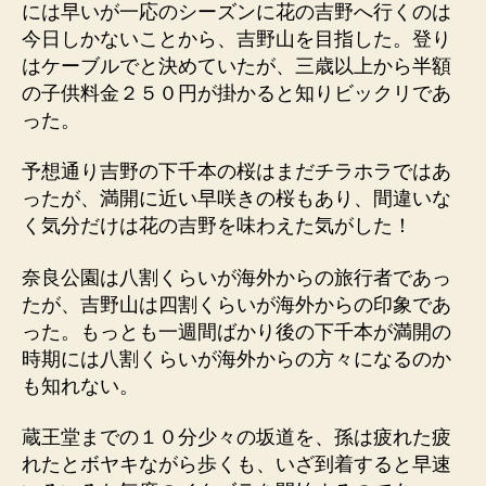
には早いが一応のシーズンに花の吉野へ行くのは
今日しかないことから、吉野山を目指した。登り
はケーブルでと決めていたが、三歳以上から半額
の子供料金２５０円が掛かると知りビックリであ
った。
予想通り吉野の下千本の桜はまだチラホラではあ
ったが、満開に近い早咲きの桜もあり、間違いな
く気分だけは花の吉野を味わえた気がした！
奈良公園は八割くらいが海外からの旅行者であっ
たが、吉野山は四割くらいが海外からの印象であ
った。もっとも一週間ばかり後の下千本が満開の
時期には八割くらいが海外からの方々になるのか
も知れない。
蔵王堂までの１０分少々の坂道を、孫は疲れた疲
れたとボヤキながら歩くも、いざ到着すると早速