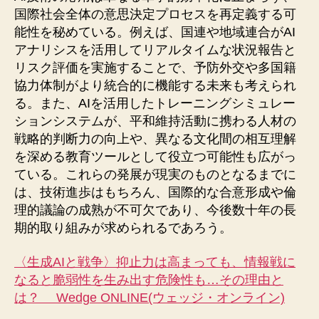
国際社会全体の意思決定プロセスを再定義する可
能性を秘めている。例えば、国連や地域連合がAI
アナリシスを活用してリアルタイムな状況報告と
リスク評価を実施することで、予防外交や多国籍
協力体制がより統合的に機能する未来も考えられ
る。また、AIを活用したトレーニングシミュレー
ションシステムが、平和維持活動に携わる人材の
戦略的判断力の向上や、異なる文化間の相互理解
を深める教育ツールとして役立つ可能性も広がっ
ている。これらの発展が現実のものとなるまでに
は、技術進歩はもちろん、国際的な合意形成や倫
理的議論の成熟が不可欠であり、今後数十年の長
期的取り組みが求められるであろう。
〈生成AIと戦争〉抑止力は高まっても、情報戦に
なると脆弱性を生み出す危険性も…その理由と
は？ Wedge ONLINE(ウェッジ・オンライン)