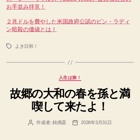
お手並み拝見！
２兆ドルを費やした米国政府公認のビン・ラディ
ン暗殺の価値とは！
よき日和！
タ
グ
カ
人生は旅！
テ
故郷の大和の春を孫と満
ゴ
リ
喫して来たよ！
ー
作成者:
鈍偶斎
2026年3月31日
投
投
稿
稿
者
日