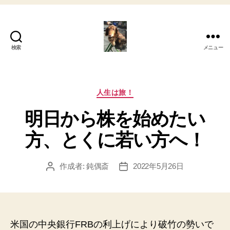
検索
メニュー
My
心
の
さ
カ
人生は旅！
さ
テ
明日から株を始めたい
や
ゴ
き！
リ
方、とくに若い方へ！
ー
作成者:
鈍偶斎
2022年5月26日
投
投
稿
稿
者
日
米国の中央銀行FRBの利上げにより破竹の勢いで