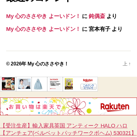
My 心のささやき よーいドン！
に
鈍偶斎
より
My 心のささやき よーいドン！
に
宮本有子
より
© 2026年
My 心のささやき！
上
↑
【受注生産】輸入家具英国 アンティーク HALO ハロ
【アンチェア(ベルベットパッチワークボヘム) 530321】